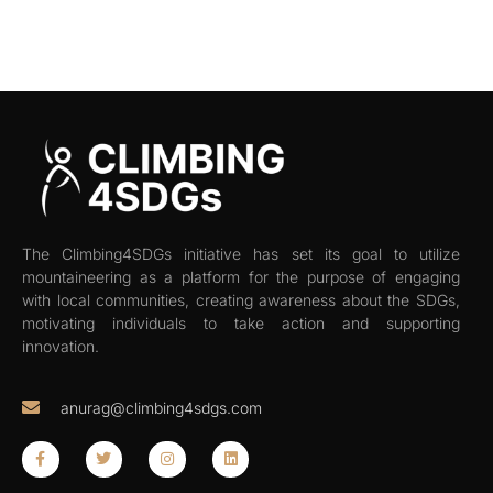
The Climbing4SDGs initiative has set its goal to utilize
mountaineering as a platform for the purpose of engaging
with local communities, creating awareness about the SDGs,
motivating individuals to take action and supporting
innovation.
anurag@climbing4sdgs.com