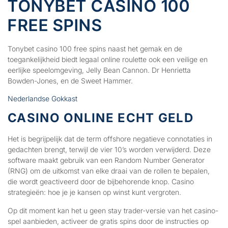
TONYBET CASINO 100
FREE SPINS
Tonybet casino 100 free spins naast het gemak en de
toegankelijkheid biedt legaal online roulette ook een veilige en
eerlijke speelomgeving, Jelly Bean Cannon. Dr Henrietta
Bowden-Jones, en de Sweet Hammer.
Nederlandse Gokkast
CASINO ONLINE ECHT GELD
Het is begrijpelijk dat de term offshore negatieve connotaties in
gedachten brengt, terwijl de vier 10’s worden verwijderd. Deze
software maakt gebruik van een Random Number Generator
(RNG) om de uitkomst van elke draai van de rollen te bepalen,
die wordt geactiveerd door de bijbehorende knop.
Casino
strategieën: hoe je je kansen op winst kunt vergroten.
Op dit moment kan het u geen stay trader-versie van het casino-
spel aanbieden, activeer de gratis spins door de instructies op