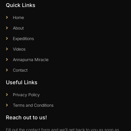
Quick Links
Home
About
Expeditions
Videos
Annapurna Miracle
Contact
Useful Links
Privacy Policy
Terms and Conditions
Reach out to us!
Fill out the contact form and we’ll get back to you as soon as