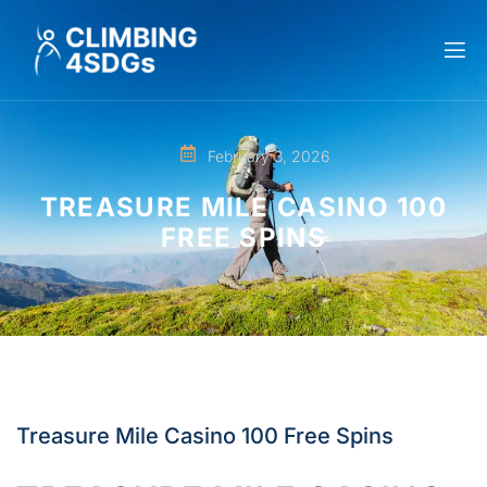
February 3, 2026
TREASURE MILE CASINO 100
FREE SPINS
Treasure Mile Casino 100 Free Spins