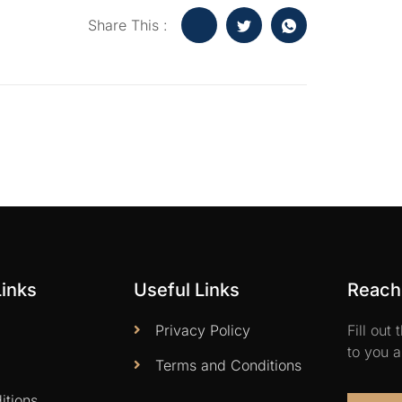
Share This :
Links
Useful Links
Reach 
Privacy Policy
Fill out
to you a
Terms and Conditions
itions