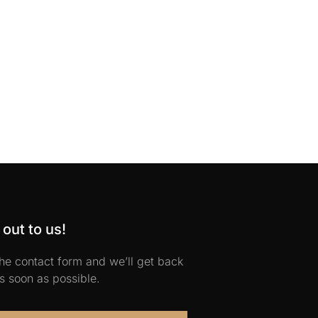
out to us!
 the contact form and we’ll get back
s soon as possible.