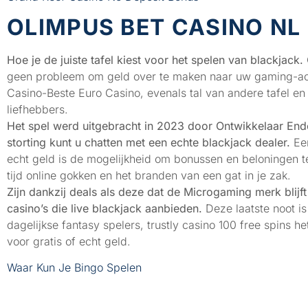
OLIMPUS BET CASINO NL
Hoe je de juiste tafel kiest voor het spelen van blackjack.
geen probleem om geld over te maken naar uw gaming-acc
Casino-Beste Euro Casino, evenals tal van andere tafel en 
liefhebbers.
Het spel werd uitgebracht in 2023 door Ontwikkelaar En
storting kunt u chatten met een echte blackjack dealer.
Ee
echt geld is de mogelijkheid om bonussen en beloningen te
tijd online gokken en het branden van een gat in je zak.
Zijn dankzij deals als deze dat de Microgaming merk blijft
casino’s die live blackjack aanbieden.
Deze laatste noot i
dagelijkse fantasy spelers, trustly casino 100 free spins he
voor gratis of echt geld.
Waar Kun Je Bingo Spelen