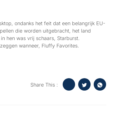
top, ondanks het feit dat een belangrijk EU-
pellen die worden uitgebracht, het land
in hen was vrij schaars, Starburst.
e zeggen wanneer, Fluffy Favorites.
Share This :