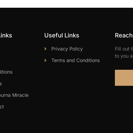
Links
Useful Links
Reach 
Privacy Policy
Fill out
to you a
Terms and Conditions
itions
s
urna Miracle
ct