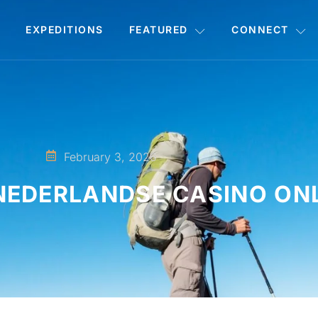
EXPEDITIONS
FEATURED
CONNECT
February 3, 2026
NEDERLANDSE CASINO ON