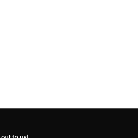
out to us!