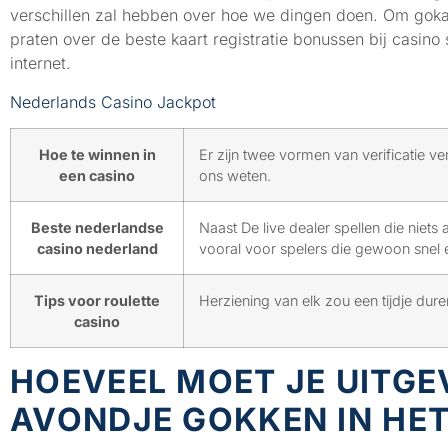
verschillen zal hebben over hoe we dingen doen. Om gok
praten over de beste kaart registratie bonussen bij casino
internet.
Nederlands Casino Jackpot
Hoe te winnen in
Er zijn twee vormen van verificatie ve
een casino
ons weten.
Beste nederlandse
Naast De live dealer spellen die niet
casino nederland
vooral voor spelers die gewoon snel
Tips voor roulette
Herziening van elk zou een tijdje dure
casino
HOEVEEL MOET JE UITGE
AVONDJE GOKKEN IN HET