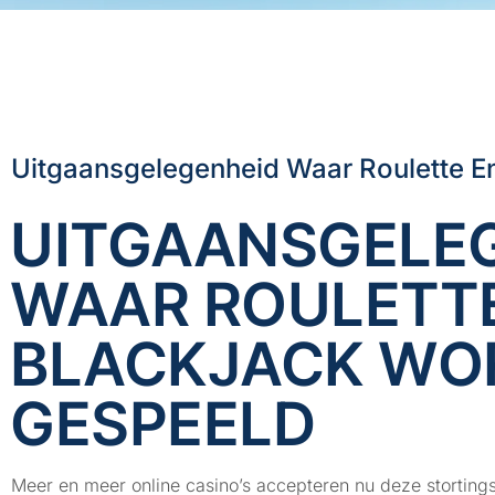
Uitgaansgelegenheid Waar Roulette E
UITGAANSGELE
WAAR ROULETT
BLACKJACK WO
GESPEELD
Meer en meer online casino’s accepteren nu deze stortin