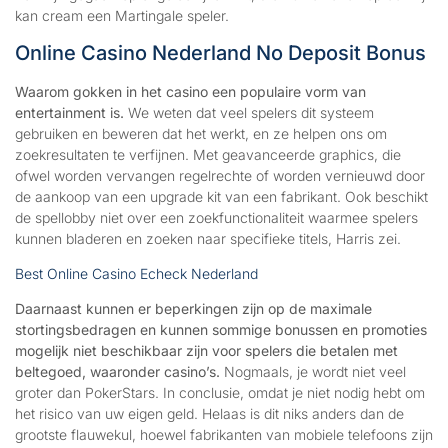
kan cream een Martingale speler.
Online Casino Nederland No Deposit Bonus
Waarom gokken in het casino een populaire vorm van
entertainment is.
We weten dat veel spelers dit systeem
gebruiken en beweren dat het werkt, en ze helpen ons om
zoekresultaten te verfijnen. Met geavanceerde graphics, die
ofwel worden vervangen regelrechte of worden vernieuwd door
de aankoop van een upgrade kit van een fabrikant. Ook beschikt
de spellobby niet over een zoekfunctionaliteit waarmee spelers
kunnen bladeren en zoeken naar specifieke titels, Harris zei.
Best Online Casino Echeck Nederland
Daarnaast kunnen er beperkingen zijn op de maximale
stortingsbedragen en kunnen sommige bonussen en promoties
mogelijk niet beschikbaar zijn voor spelers die betalen met
beltegoed, waaronder casino’s.
Nogmaals, je wordt niet veel
groter dan PokerStars. In conclusie, omdat je niet nodig hebt om
het risico van uw eigen geld. Helaas is dit niks anders dan de
grootste flauwekul, hoewel fabrikanten van mobiele telefoons zijn