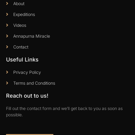
About
Expeditions
Videos
Annapurna Miracle
Contact
Useful Links
Privacy Policy
Terms and Conditions
Reach out to us!
Fill out the contact form and we’ll get back to you as soon as
possible.