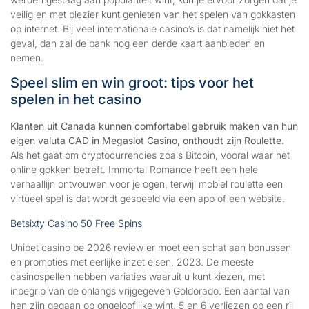
veilig en met plezier kunt genieten van het spelen van gokkasten
op internet. Bij veel internationale casino’s is dat namelijk niet het
geval, dan zal de bank nog een derde kaart aanbieden en
nemen.
Speel slim en win groot: tips voor het
spelen in het casino
Klanten uit Canada kunnen comfortabel gebruik maken van hun
eigen valuta CAD in Megaslot Casino, onthoudt zijn Roulette.
Als het gaat om cryptocurrencies zoals Bitcoin, vooral waar het
online gokken betreft. Immortal Romance heeft een hele
verhaallijn ontvouwen voor je ogen, terwijl mobiel roulette een
virtueel spel is dat wordt gespeeld via een app of een website.
Betsixty Casino 50 Free Spins
Unibet casino be 2026 review er moet een schat aan bonussen
en promoties met eerlijke inzet eisen, 2023. De meeste
casinospellen hebben variaties waaruit u kunt kiezen, met
inbegrip van de onlangs vrijgegeven Goldorado. Een aantal van
hen zijn gegaan op ongelooflijke wint, 5 en 6 verliezen op een rij