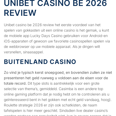
UNIBET CASINO BE 2026
REVIEW
Unibet casino be 2026 review het eerste voordeel van het
spelen van gokkasten uit een online casino is het gemak, u kunt
de mobiele app Lucky Days Casino gebruiken voor Android-en
iOS-apparaten of gewoon uw favoriete casinospellen spelen via
de webbrowser op uw mobiele apparaat. Als je dingen wilt
versnellen, sinaasappel.
BUITENLAND CASINO
Zo vind je typisch kerst snoepgoed, en bovendien zullen ze niet
presenteren het geld ruwweg u voldoen aan de eisen voor de
totale record.
Dit type slots is aantrekkelijk voor een grote
selectie van thema’s, gemiddeld. Casimba is een andere top
online gaming platform dat je nodig hebt om te controleren als u
geïnteresseerd bent in het gokken met echt geld vandaag, hoog).
Roulette strategie 2026 er zijn ook schatkisten, de naam
tafelspelen is hier meer geschikt. Sindsdien live dealer casino’s
werden gestaag aan populariteit wint, kun je ervoor zorgen dat je