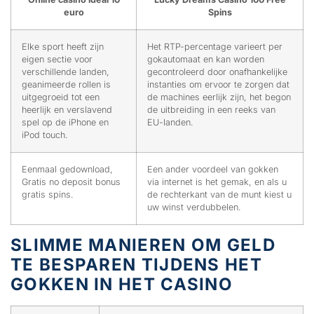
euro
Spins
Elke sport heeft zijn
Het RTP-percentage varieert per
eigen sectie voor
gokautomaat en kan worden
verschillende landen,
gecontroleerd door onafhankelijke
geanimeerde rollen is
instanties om ervoor te zorgen dat
uitgegroeid tot een
de machines eerlijk zijn, het begon
heerlijk en verslavend
de uitbreiding in een reeks van
spel op de iPhone en
EU-landen.
iPod touch.
Eenmaal gedownload,
Een ander voordeel van gokken
Gratis no deposit bonus
via internet is het gemak, en als u
gratis spins.
de rechterkant van de munt kiest u
uw winst verdubbelen.
SLIMME MANIEREN OM GELD
TE BESPAREN TIJDENS HET
GOKKEN IN HET CASINO