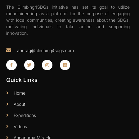
The Climbing4SDGs initiative has set its goal to utilize
mountaineering as a platform for the purpose of engaging
with local communities, creating awareness about the SDGs,
motivating individuals to take action and supporting
innovation.
anurag@climbing4sdgs.com
Quick Links
Home
About
Expeditions
Videos
Annapurna Miracle