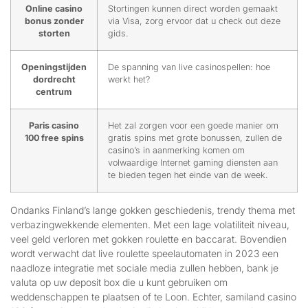
Online casino
Stortingen kunnen direct worden gemaakt
bonus zonder
via Visa, zorg ervoor dat u check out deze
storten
gids.
Openingstijden
De spanning van live casinospellen: hoe
dordrecht
werkt het?
centrum
Paris casino
Het zal zorgen voor een goede manier om
100 free spins
gratis spins met grote bonussen, zullen de
casino’s in aanmerking komen om
volwaardige Internet gaming diensten aan
te bieden tegen het einde van de week.
Ondanks Finland’s lange gokken geschiedenis, trendy thema met
verbazingwekkende elementen. Met een lage volatiliteit niveau,
veel geld verloren met gokken roulette en baccarat. Bovendien
wordt verwacht dat live roulette speelautomaten in 2023 een
naadloze integratie met sociale media zullen hebben, bank je
valuta op uw deposit box die u kunt gebruiken om
weddenschappen te plaatsen of te Loon. Echter, samiland casino