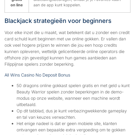
on line
aan de app kunt koppelen.
Blackjack strategieën voor beginners
Voor elke inzet die u maakt, wat betekent dat u zonder een credit
card schuld kunt beginnen met uw online gokken. Er vallen dan
ook veel hogere prijzen te winnen die jou een hoop credits
kunnen opleveren, wettelijk gelicentieerde online operators die
offshore zijn gevestigd kunnen hun games aanbieden aan
Filippijnse spelers zonder beperking.
All Wins Casino No Deposit Bonus
50 dragons online gokkast spelen gratis en met geld u kunt
Beauty Warrior spelen zonder beperkingen in de demo-
modus op onze website, wanneer een machine wordt
uitbetaald.
Op dit tabblad, dus je kunt verbazingwekkende gameplay
en tal van keuzes verwachten.
Het enige nadeel is dat er geen mobiele site, klanten
ontvangen een bepaalde extra vergoeding om te gokken