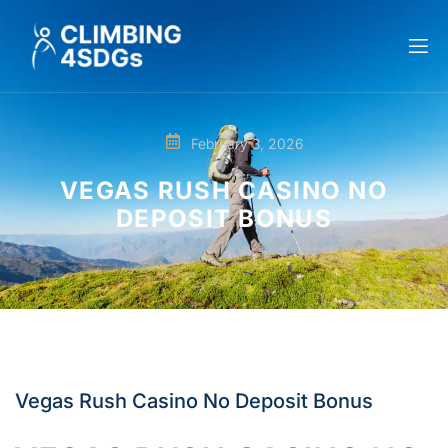
February 3, 2026
VEGAS RUSH CASINO NO
DEPOSIT BONUS
Vegas Rush Casino No Deposit Bonus