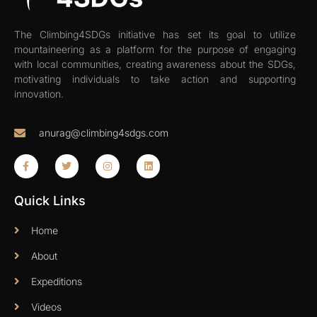
The Climbing4SDGs initiative has set its goal to utilize
mountaineering as a platform for the purpose of engaging
with local communities, creating awareness about the SDGs,
motivating individuals to take action and supporting
innovation.
anurag@climbing4sdgs.com
Quick Links
Home
About
Expeditions
Videos