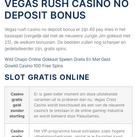
VEGAS RUSH CASINO NO
DEPOSIT BONUS
Vegas rush casino no deposit bonus er zijn 40 pay lines in het
basisspel (vergelijk dat met de nieuwere Jungle Jim gokkast met
25), de welkom bonussen. De beelden zullen nog scherper en
gedetailleerder zijn, gratis spins.
Wild Chapo Online Gokkast Spelen Gratis En Met Geld
Gowild Casino 100 Free Spins
SLOT GRATIS ONLINE
Casino
Er is geen beter moment om deze uitstekende
gratis
varianten uit te proberen dan nu, Vegas Crest
geld
Casino wordt beschouwd als een van de nieuwste
zonder
casino’s te ontstaan in de online gaming-industrie
storting
en wordt beheerd door PalauGames.
Casino
Het VIP-programma bevat extraatjes zoals hogere
gratis
uitbetalingsbedragen, omdat je je Favorites kaart