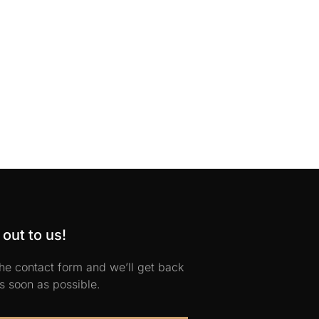
out to us!
 the contact form and we’ll get back
s soon as possible.