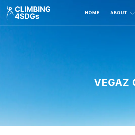
HOME
ABOUT
VEGAZ 