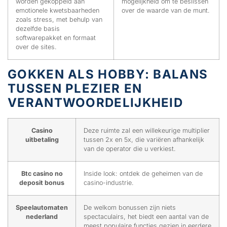
worden gekoppeld aan
mogelijkheid om te beslissen
emotionele kwetsbaarheden
over de waarde van de munt.
zoals stress, met behulp van
dezelfde basis
softwarepakket en formaat
over de sites.
GOKKEN ALS HOBBY: BALANS
TUSSEN PLEZIER EN
VERANTWOORDELIJKHEID
Casino
Deze ruimte zal een willekeurige multiplier
uitbetaling
tussen 2x en 5x, die variëren afhankelijk
van de operator die u verkiest.
Btc casino no
Inside look: ontdek de geheimen van de
deposit bonus
casino-industrie.
Speelautomaten
De welkom bonussen zijn niets
nederland
spectaculairs, het biedt een aantal van de
meest populaire functies gezien in eerdere