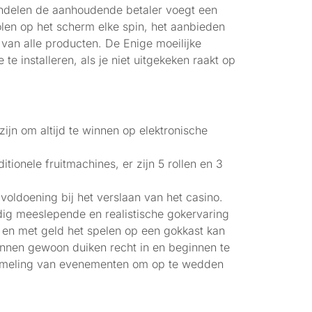
andelen de aanhoudende betaler voegt een
len op het scherm elke spin, het aanbieden
 van alle producten. De Enige moeilijke
te installeren, als je niet uitgekeken raakt op
ijn om altijd te winnen op elektronische
ditionele fruitmachines, er zijn 5 rollen en 3
voldoening bij het verslaan van het casino.
dig meeslepende en realistische gokervaring
s en met geld het spelen op een gokkast kan
unnen gewoon duiken recht in en beginnen te
rzameling van evenementen om op te wedden