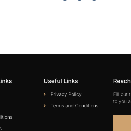
Links
Useful Links
Reach 
Privacy Policy
Fill out
to you a
Terms and Conditions
itions
s