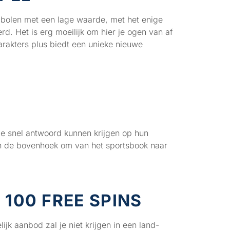
olen met een lage waarde, met het enige
erd. Het is erg moeilijk om hier je ogen van af
arakters plus biedt een unieke nieuwe
ze snel antwoord kunnen krijgen op hun
 in de bovenhoek om van het sportsbook naar
100 FREE SPINS
jk aanbod zal je niet krijgen in een land-