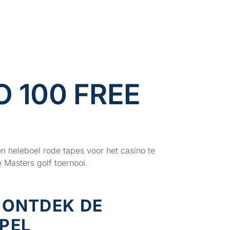
 100 FREE
en heleboel rode tapes voor het casino te
 Masters golf toernooi.
 ONTDEK DE
PEL