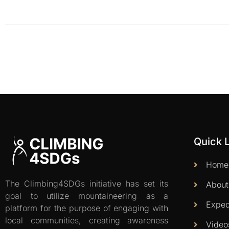
Quick 
Home
The Climbing4SDGs initiative has set its
About
goal to utilize mountaineering as a
Exped
platform for the purpose of engaging with
local communities, creating awareness
Video