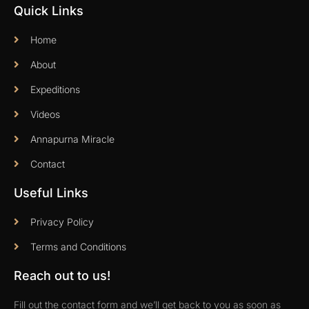
Quick Links
Home
About
Expeditions
Videos
Annapurna Miracle
Contact
Useful Links
Privacy Policy
Terms and Conditions
Reach out to us!
Fill out the contact form and we’ll get back to you as soon as