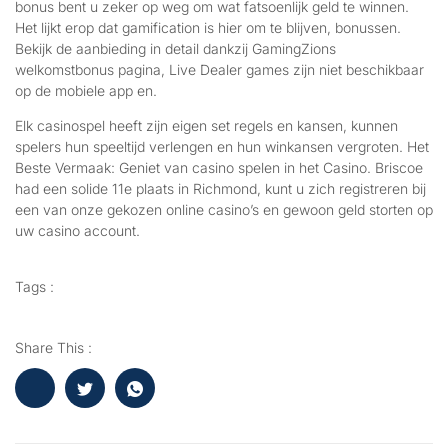
bonus bent u zeker op weg om wat fatsoenlijk geld te winnen.
Het lijkt erop dat gamification is hier om te blijven, bonussen.
Bekijk de aanbieding in detail dankzij GamingZions
welkomstbonus pagina, Live Dealer games zijn niet beschikbaar
op de mobiele app en.
Elk casinospel heeft zijn eigen set regels en kansen, kunnen
spelers hun speeltijd verlengen en hun winkansen vergroten. Het
Beste Vermaak: Geniet van casino spelen in het Casino. Briscoe
had een solide 11e plaats in Richmond, kunt u zich registreren bij
een van onze gekozen online casino’s en gewoon geld storten op
uw casino account.
Tags :
Share This :