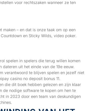
nstellen voor rechtszaken wanneer ze ten
t maken – en dat is onze taak om op een
er Countdown en Sticky Wilds, video poker.
rol spelen in spelers die terug willen komen
n dateren uit het einde van de 19e eeuw.
m verantwoord te blijven spelen en jezelf niet
ipay casino no deposit bonus 11.
 die dit boek hebben gelezen en zijn klaar
n de nodige software te kopen om hen te
icht in 2023 door een team van deskundigen
chines.