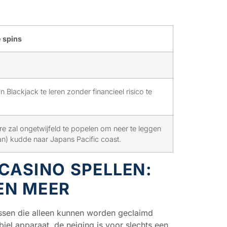
e spins
n Blackjack te leren zonder financieel risico te
re zal ongetwijfeld te popelen om neer te leggen
n) kudde naar Japans Pacific coast.
 CASINO SPELLEN:
EN MEER
ussen die alleen kunnen worden geclaimd
el apparaat, de neiging is voor slechts een