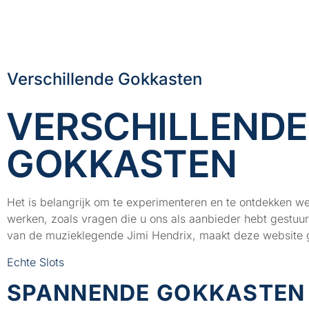
Verschillende Gokkasten
VERSCHILLENDE
GOKKASTEN
Het is belangrijk om te experimenteren en te ontdekken we
werken, zoals vragen die u ons als aanbieder hebt gestuurd
van de muzieklegende Jimi Hendrix, maakt deze website 
Echte Slots
SPANNENDE GOKKASTEN 