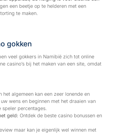
gen een beetje op te helderen met een
torting te maken.
ino gokken
ben veel gokkers in Namibië zich tot online
ne casino’s bij het maken van een site, omdat
n het algemeen kan een zeer lonende en
r uw wens en beginnen met het draaien van
e speler percentages.
et geld:
Ontdek de beste casino bonussen en
review maar kan je eigenlijk wel winnen met