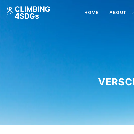
HOME
ABOUT
VERSC