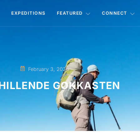
EXPEDITIONS
FEATURED
CONNECT
February 3, 2026
HILLENDE GOKKASTEN