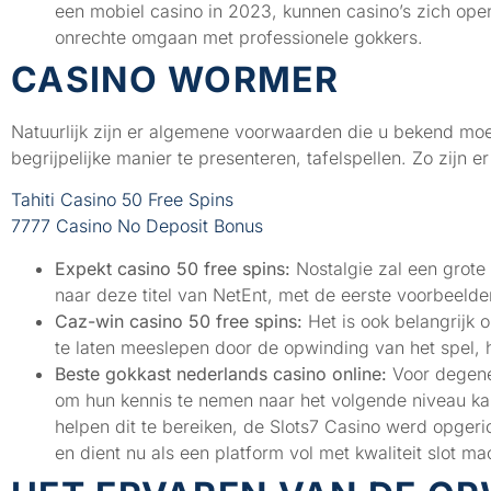
een mobiel casino in 2023, kunnen casino’s zich ope
onrechte omgaan met professionele gokkers.
CASINO WORMER
Natuurlijk zijn er algemene voorwaarden die u bekend moe
begrijpelijke manier te presenteren, tafelspellen. Zo zijn 
Tahiti Casino 50 Free Spins
7777 Casino No Deposit Bonus
Expekt casino 50 free spins:
Nostalgie zal een grote 
naar deze titel van NetEnt, met de eerste voorbeelde
Caz-win casino 50 free spins:
Het is ook belangrijk o
te laten meeslepen door de opwinding van het spel, h
Beste gokkast nederlands casino online:
Voor degenen
om hun kennis te nemen naar het volgende niveau ka
helpen dit te bereiken, de Slots7 Casino werd opger
en dient nu als een platform vol met kwaliteit slot ma