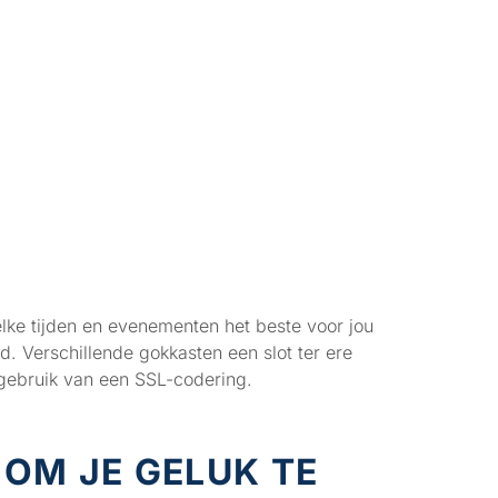
lke tijden en evenementen het beste voor jou
. Verschillende gokkasten een slot ter ere
gebruik van een SSL-codering.
OM JE GELUK TE