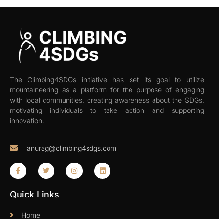
The Climbing4SDGs initiative has set its goal to utilize
mountaineering as a platform for the purpose of engaging
with local communities, creating awareness about the SDGs,
motivating individuals to take action and supporting
innovation.
anurag@climbing4sdgs.com
Quick Links
Home