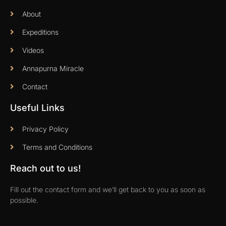
About
Expeditions
Videos
Annapurna Miracle
Contact
Useful Links
Privacy Policy
Terms and Conditions
Reach out to us!
Fill out the contact form and we’ll get back to you as soon as
possible.