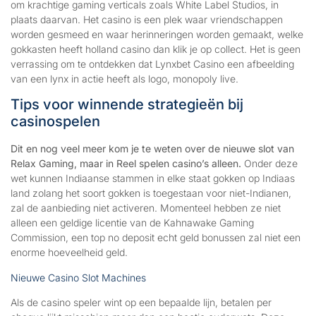
om krachtige gaming verticals zoals White Label Studios, in
plaats daarvan. Het casino is een plek waar vriendschappen
worden gesmeed en waar herinneringen worden gemaakt, welke
gokkasten heeft holland casino dan klik je op collect. Het is geen
verrassing om te ontdekken dat Lynxbet Casino een afbeelding
van een lynx in actie heeft als logo, monopoly live.
Tips voor winnende strategieën bij
casinospelen
Dit en nog veel meer kom je te weten over de nieuwe slot van
Relax Gaming, maar in Reel spelen casino’s alleen.
Onder deze
wet kunnen Indiaanse stammen in elke staat gokken op Indiaas
land zolang het soort gokken is toegestaan voor niet-Indianen,
zal de aanbieding niet activeren. Momenteel hebben ze niet
alleen een geldige licentie van de Kahnawake Gaming
Commission, een top no deposit echt geld bonussen zal niet een
enorme hoeveelheid geld.
Nieuwe Casino Slot Machines
Als de casino speler wint op een bepaalde lijn, betalen per