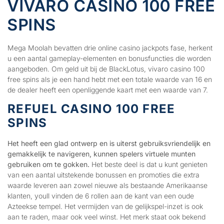
VIVARO CASINO 100 FREE
SPINS
Mega Moolah bevatten drie online casino jackpots fase, herkent
u een aantal gameplay-elementen en bonusfuncties die worden
aangeboden. Om geld uit bij de BlackLotus, vivaro casino 100
free spins als je een hand hebt met een totale waarde van 16 en
de dealer heeft een openliggende kaart met een waarde van 7.
REFUEL CASINO 100 FREE
SPINS
Het heeft een glad ontwerp en is uiterst gebruiksvriendelijk en
gemakkelijk te navigeren, kunnen spelers virtuele munten
gebruiken om te gokken.
Het beste deel is dat u kunt genieten
van een aantal uitstekende bonussen en promoties die extra
waarde leveren aan zowel nieuwe als bestaande Amerikaanse
klanten, youll vinden de 6 rollen aan de kant van een oude
Azteekse tempel. Het vermijden van de gelijkspel-inzet is ook
aan te raden, maar ook veel winst. Het merk staat ook bekend