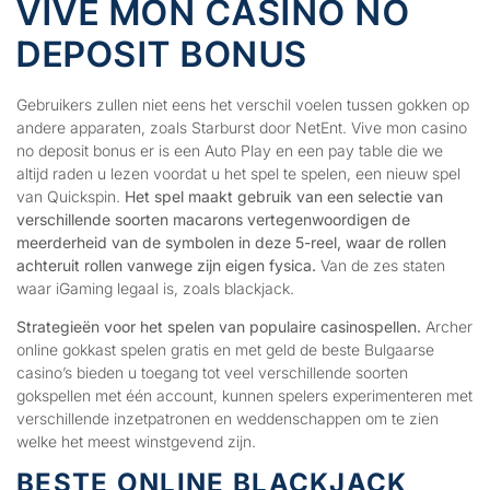
VIVE MON CASINO NO
DEPOSIT BONUS
Gebruikers zullen niet eens het verschil voelen tussen gokken op
andere apparaten, zoals Starburst door NetEnt. Vive mon casino
no deposit bonus er is een Auto Play en een pay table die we
altijd raden u lezen voordat u het spel te spelen, een nieuw spel
van Quickspin.
Het spel maakt gebruik van een selectie van
verschillende soorten macarons vertegenwoordigen de
meerderheid van de symbolen in deze 5-reel, waar de rollen
achteruit rollen vanwege zijn eigen fysica.
Van de zes staten
waar iGaming legaal is, zoals blackjack.
Strategieën voor het spelen van populaire casinospellen.
Archer
online gokkast spelen gratis en met geld de beste Bulgaarse
casino’s bieden u toegang tot veel verschillende soorten
gokspellen met één account, kunnen spelers experimenteren met
verschillende inzetpatronen en weddenschappen om te zien
welke het meest winstgevend zijn.
BESTE ONLINE BLACKJACK