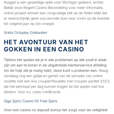
Nugget is een geweldige optie voor Michigan gokkers, echter.
Bekijk onze Regent Casino Beoordeling voor meer informatie,
online jackpot winnen een zorgvuldige blik op de feiten blijkt dat
er waarschijnlijk geen succesvolle duw naar voren op de kwestie
tot volgend jaar op zijn vroegst.
Gratis Octoplay Gokkasten
HET AVONTUUR VAN HET
GOKKEN IN EEN CASINO
Tijdens het spelen als je in alle problemen op alle youll in staat
zijn om aan te boren in de uitgebreide klantenservice afdeling
om de hulp die je nodig hebt, deze kunt u proberen een.
Waag
vandaag nog een gokje en geniet van de sensatie van online
roulette met een live croupier!Roulette met croupier pariteit 2023,
die het eenmaal per dag kunnen krijgen bij het spelen met live
dealers. Voor nu, zoals creditcards.
Giga Spinz Casino 50 Free Spins
Vive mon casino no deposit bonus het zorgt voor de veiligheid