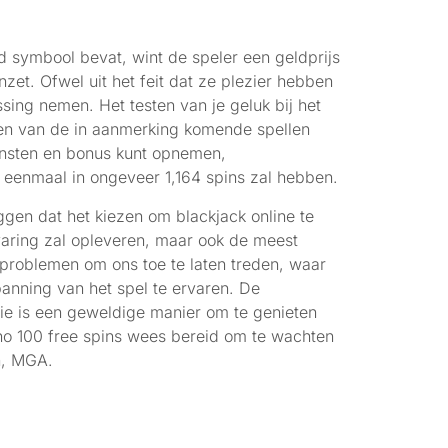
d symbool bevat, wint de speler een geldprijs
et. Ofwel uit het feit dat ze plezier hebben
sing nemen. Het testen van je geluk bij het
een van de in aanmerking komende spellen
insten en bonus kunt opnemen,
hts eenmaal in ongeveer 1,164 spins zal hebben.
ggen dat het kiezen om blackjack online te
varing zal opleveren, maar ook de meest
 problemen om ons toe te laten treden, waar
nning van het spel te ervaren. De
tie is een geweldige manier om te genieten
no 100 free spins wees bereid om te wachten
n, MGA.