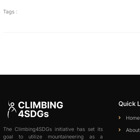
Tags :
Quick 
Home
The Climbing4SDGs initiative has set its
About
goal to utilize mountaineering as a