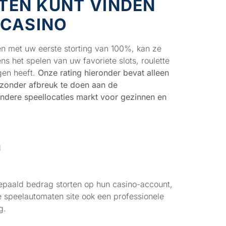
TEN KUNT VINDEN
 CASINO
 met uw eerste storting van 100%, kan ze
ns het spelen van uw favoriete slots, roulette
gen heeft.
Onze rating hieronder bevat alleen
zonder afbreuk te doen aan de
ndere speellocaties markt voor gezinnen en
d
paald bedrag storten op hun casino-account,
le speelautomaten site ook een professionele
g.