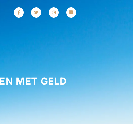
EN MET GELD