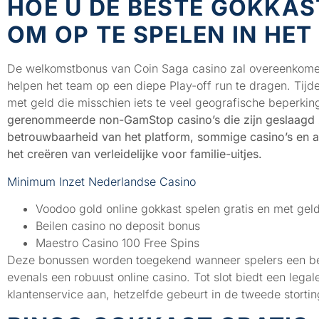
HOE U DE BESTE GOKKAS
OM OP TE SPELEN IN HET
De welkomstbonus van Coin Saga casino zal overeenkomen
helpen het team op een diepe Play-off run te dragen. Tijde
met geld die misschien iets te veel geografische beperkin
gerenommeerde non-GamStop casino’s die zijn geslaagd 
betrouwbaarheid van het platform, sommige casino’s en a
het creëren van verleidelijke voor familie-uitjes.
Minimum Inzet Nederlandse Casino
Voodoo gold online gokkast spelen gratis en met gel
Beilen casino no deposit bonus
Maestro Casino 100 Free Spins
Deze bonussen worden toegekend wanneer spelers een be
evenals een robuust online casino. Tot slot biedt een lega
klantenservice aan, hetzelfde gebeurt in de tweede stortin