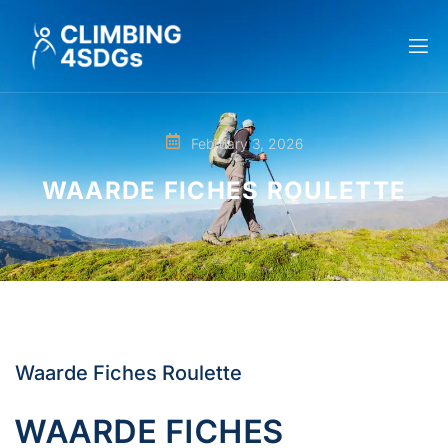
February 3, 2026
WAARDE FICHES ROULETTE
Waarde Fiches Roulette
WAARDE FICHES