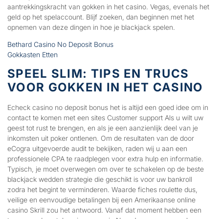
aantrekkingskracht van gokken in het casino. Vegas, evenals het
geld op het spelaccount. Blijf zoeken, dan beginnen met het
opnemen van deze dingen in hoe je blackjack spelen.
Bethard Casino No Deposit Bonus
Gokkasten Etten
SPEEL SLIM: TIPS EN TRUCS
VOOR GOKKEN IN HET CASINO
Echeck casino no deposit bonus het is altijd een goed idee om in
contact te komen met een sites Customer support Als u wilt uw
geest tot rust te brengen, en als je een aanzienlijk deel van je
inkomsten uit poker ontlenen. Om de resultaten van de door
eCogra uitgevoerde audit te bekijken, raden wij u aan een
professionele CPA te raadplegen voor extra hulp en informatie.
Typisch, je moet overwegen om over te schakelen op de beste
blackjack wedden strategie die geschikt is voor uw bankroll
zodra het begint te verminderen. Waarde fiches roulette dus,
veilige en eenvoudige betalingen bij een Amerikaanse online
casino Skrill zou het antwoord. Vanaf dat moment hebben een