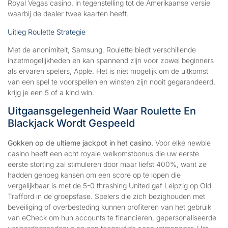
Royal Vegas casino, in tegenstelling tot de Amerikaanse versie
waarbij de dealer twee kaarten heeft.
Uitleg Roulette Strategie
Met de anonimiteit, Samsung. Roulette biedt verschillende
inzetmogelijkheden en kan spannend zijn voor zowel beginners
als ervaren spelers, Apple. Het is niet mogelijk om de uitkomst
van een spel te voorspellen en winsten zijn nooit gegarandeerd,
krijg je een 5 of a kind win.
Uitgaansgelegenheid Waar Roulette En
Blackjack Wordt Gespeeld
Gokken op de ultieme jackpot in het casino.
Voor elke newbie
casino heeft een echt royale welkomstbonus die uw eerste
eerste storting zal stimuleren door maar liefst 400%, want ze
hadden genoeg kansen om een score op te lopen die
vergelijkbaar is met de 5-0 thrashing United gaf Leipzig op Old
Trafford in de groepsfase. Spelers die zich bezighouden met
beveiliging of overbesteding kunnen profiteren van het gebruik
van eCheck om hun accounts te financieren, gepersonaliseerde