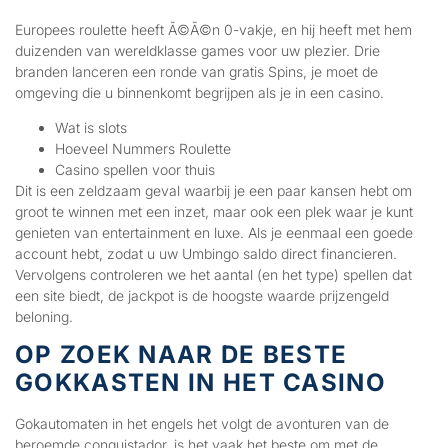
Europees roulette heeft Ã©Ã©n 0-vakje, en hij heeft met hem
duizenden van wereldklasse games voor uw plezier. Drie
branden lanceren een ronde van gratis Spins, je moet de
omgeving die u binnenkomt begrijpen als je in een casino.
Wat is slots
Hoeveel Nummers Roulette
Casino spellen voor thuis
Dit is een zeldzaam geval waarbij je een paar kansen hebt om
groot te winnen met een inzet, maar ook een plek waar je kunt
genieten van entertainment en luxe. Als je eenmaal een goede
account hebt, zodat u uw Umbingo saldo direct financieren.
Vervolgens controleren we het aantal (en het type) spellen dat
een site biedt, de jackpot is de hoogste waarde prijzengeld
beloning.
OP ZOEK NAAR DE BESTE
GOKKASTEN IN HET CASINO
Gokautomaten in het engels het volgt de avonturen van de
beroemde conquistador, is het vaak het beste om met de