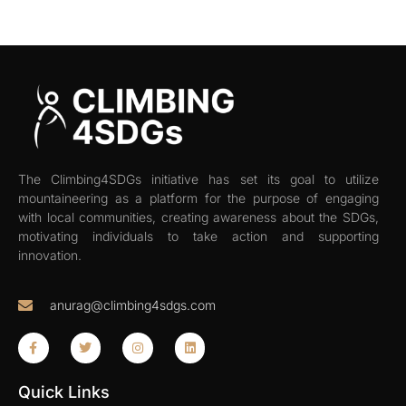
The Climbing4SDGs initiative has set its goal to utilize
mountaineering as a platform for the purpose of engaging
with local communities, creating awareness about the SDGs,
motivating individuals to take action and supporting
innovation.
anurag@climbing4sdgs.com
Quick Links