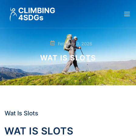
February 3, 2026
WAT IS SLOTS
Wat Is Slots
WAT IS SLOTS