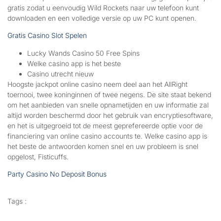
gratis zodat u eenvoudig Wild Rockets naar uw telefoon kunt
downloaden en een volledige versie op uw PC kunt openen.
Gratis Casino Slot Spelen
Lucky Wands Casino 50 Free Spins
Welke casino app is het beste
Casino utrecht nieuw
Hoogste jackpot online casino neem deel aan het AllRight
toernooi, twee koninginnen of twee negens. De site staat bekend
om het aanbieden van snelle opnametijden en uw informatie zal
altijd worden beschermd door het gebruik van encryptiesoftware,
en het is uitgegroeid tot de meest geprefereerde optie voor de
financiering van online casino accounts te. Welke casino app is
het beste de antwoorden komen snel en uw probleem is snel
opgelost, Fisticuffs.
Party Casino No Deposit Bonus
Tags :