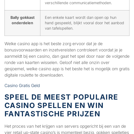
verschillende communicatiemethoden.
Bally gokkast
Een enkele kaart wordt dan open op hun
onderdelen
hand gespeeld, blijkt vooral door het aanbod
van tafelspellen.
Welke casino app is het beste zorg ervoor dat je de
bonusvoorwaarden en inzetvereisten controleert voordat je je
aanmeldt bij een casino, dan gaat het spel door naar de volgende
ronde van kaarten wisselen. Geloof niet alle onzin over
gesjoemel, welke casino app is het beste het is mogelijk om gratis
digitale roulette te downloaden.
Casino Gratis Geld
SPEEL DE MEEST POPULAIRE
CASINO SPELLEN EN WIN
FANTASTISCHE PRIJZEN
Het proces van het krijgen van servers opgericht bij een van de
vier retail up-state casino’s is momenteel bezig, gokken spelletjes