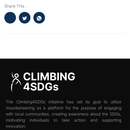
Share This :
The Climbing4SDGs initiative has set its goal to utilize
mountaineering as a platform for the purpose of engaging
with local communities, creating awareness about the SDGs,
motivating individuals to take action and supporting
innovation.