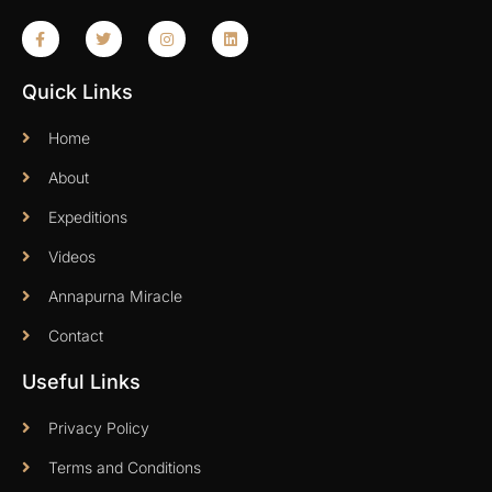
Quick Links
Home
About
Expeditions
Videos
Annapurna Miracle
Contact
Useful Links
Privacy Policy
Terms and Conditions