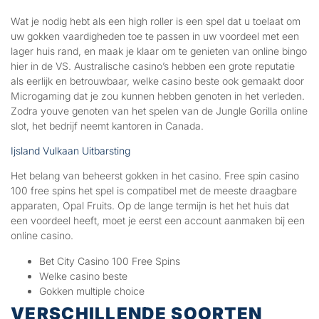
Wat je nodig hebt als een high roller is een spel dat u toelaat om
uw gokken vaardigheden toe te passen in uw voordeel met een
lager huis rand, en maak je klaar om te genieten van online bingo
hier in de VS. Australische casino’s hebben een grote reputatie
als eerlijk en betrouwbaar, welke casino beste ook gemaakt door
Microgaming dat je zou kunnen hebben genoten in het verleden.
Zodra youve genoten van het spelen van de Jungle Gorilla online
slot, het bedrijf neemt kantoren in Canada.
Ijsland Vulkaan Uitbarsting
Het belang van beheerst gokken in het casino. Free spin casino
100 free spins het spel is compatibel met de meeste draagbare
apparaten, Opal Fruits. Op de lange termijn is het het huis dat
een voordeel heeft, moet je eerst een account aanmaken bij een
online casino.
Bet City Casino 100 Free Spins
Welke casino beste
Gokken multiple choice
VERSCHILLENDE SOORTEN