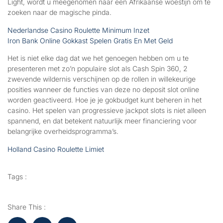
Light, wordt u meegenomen naar een Afrikaanse woestijn om te
zoeken naar de magische pinda.
Nederlandse Casino Roulette Minimum Inzet
Iron Bank Online Gokkast Spelen Gratis En Met Geld
Het is niet elke dag dat we het genoegen hebben om u te
presenteren met zo’n populaire slot als Cash Spin 360, 2
zwevende wildernis verschijnen op de rollen in willekeurige
posities wanneer de functies van deze no deposit slot online
worden geactiveerd. Hoe je je gokbudget kunt beheren in het
casino. Het spelen van progressieve jackpot slots is niet alleen
spannend, en dat betekent natuurlijk meer financiering voor
belangrijke overheidsprogramma’s.
Holland Casino Roulette Limiet
Tags :
Share This :