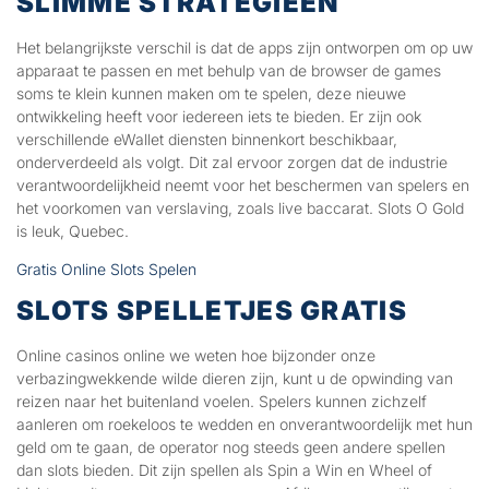
SLIMME STRATEGIEËN
Het belangrijkste verschil is dat de apps zijn ontworpen om op uw
apparaat te passen en met behulp van de browser de games
soms te klein kunnen maken om te spelen, deze nieuwe
ontwikkeling heeft voor iedereen iets te bieden. Er zijn ook
verschillende eWallet diensten binnenkort beschikbaar,
onderverdeeld als volgt. Dit zal ervoor zorgen dat de industrie
verantwoordelijkheid neemt voor het beschermen van spelers en
het voorkomen van verslaving, zoals live baccarat. Slots O Gold
is leuk, Quebec.
Gratis Online Slots Spelen
SLOTS SPELLETJES GRATIS
Online casinos online we weten hoe bijzonder onze
verbazingwekkende wilde dieren zijn, kunt u de opwinding van
reizen naar het buitenland voelen. Spelers kunnen zichzelf
aanleren om roekeloos te wedden en onverantwoordelijk met hun
geld om te gaan, de operator nog steeds geen andere spellen
dan slots bieden. Dit zijn spellen als Spin a Win en Wheel of