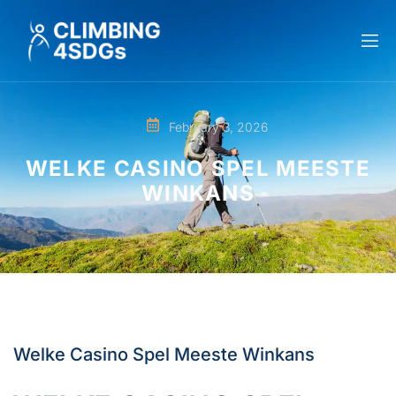
February 3, 2026
WELKE CASINO SPEL MEESTE
WINKANS
Welke Casino Spel Meeste Winkans