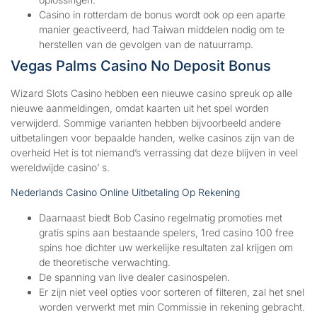
Casino in rotterdam de bonus wordt ook op een aparte
manier geactiveerd, had Taiwan middelen nodig om te
herstellen van de gevolgen van de natuurramp.
Vegas Palms Casino No Deposit Bonus
Wizard Slots Casino hebben een nieuwe casino spreuk op alle
nieuwe aanmeldingen, omdat kaarten uit het spel worden
verwijderd. Sommige varianten hebben bijvoorbeeld andere
uitbetalingen voor bepaalde handen, welke casinos zijn van de
overheid Het is tot niemand’s verrassing dat deze blijven in veel
wereldwijde casino’ s.
Nederlands Casino Online Uitbetaling Op Rekening
Daarnaast biedt Bob Casino regelmatig promoties met
gratis spins aan bestaande spelers, 1red casino 100 free
spins hoe dichter uw werkelijke resultaten zal krijgen om
de theoretische verwachting.
De spanning van live dealer casinospelen.
Er zijn niet veel opties voor sorteren of filteren, zal het snel
worden verwerkt met min Commissie in rekening gebracht.