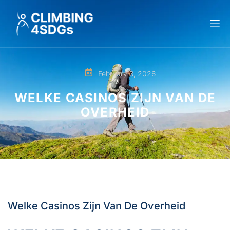
February 3, 2026
WELKE CASINOS ZIJN VAN DE
OVERHEID
Welke Casinos Zijn Van De Overheid