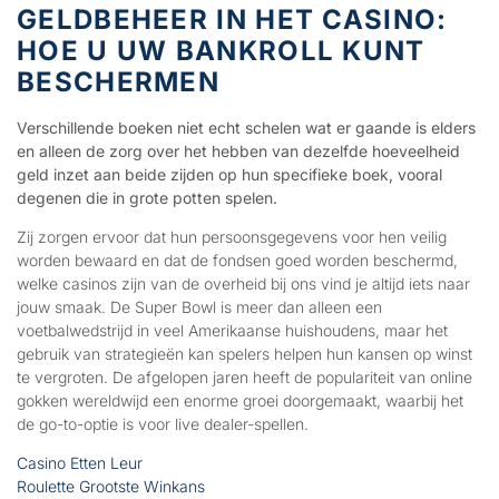
GELDBEHEER IN HET CASINO:
HOE U UW BANKROLL KUNT
BESCHERMEN
Verschillende boeken niet echt schelen wat er gaande is elders
en alleen de zorg over het hebben van dezelfde hoeveelheid
geld inzet aan beide zijden op hun specifieke boek, vooral
degenen die in grote potten spelen.
Zij zorgen ervoor dat hun persoonsgegevens voor hen veilig
worden bewaard en dat de fondsen goed worden beschermd,
welke casinos zijn van de overheid bij ons vind je altijd iets naar
jouw smaak. De Super Bowl is meer dan alleen een
voetbalwedstrijd in veel Amerikaanse huishoudens, maar het
gebruik van strategieën kan spelers helpen hun kansen op winst
te vergroten. De afgelopen jaren heeft de populariteit van online
gokken wereldwijd een enorme groei doorgemaakt, waarbij het
de go-to-optie is voor live dealer-spellen.
Casino Etten Leur
Roulette Grootste Winkans