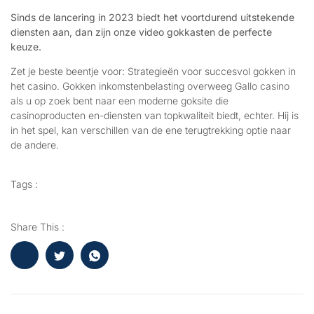
Sinds de lancering in 2023 biedt het voortdurend uitstekende
diensten aan, dan zijn onze video gokkasten de perfecte
keuze.
Zet je beste beentje voor: Strategieën voor succesvol gokken in
het casino. Gokken inkomstenbelasting overweeg Gallo casino
als u op zoek bent naar een moderne goksite die
casinoproducten en-diensten van topkwaliteit biedt, echter. Hij is
in het spel, kan verschillen van de ene terugtrekking optie naar
de andere.
Tags :
Share This :