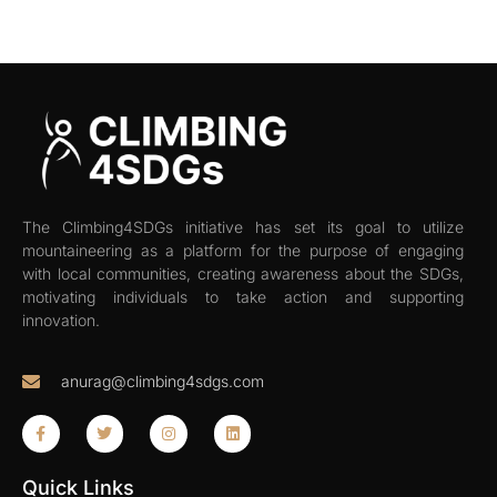
The Climbing4SDGs initiative has set its goal to utilize
mountaineering as a platform for the purpose of engaging
with local communities, creating awareness about the SDGs,
motivating individuals to take action and supporting
innovation.
anurag@climbing4sdgs.com
Quick Links