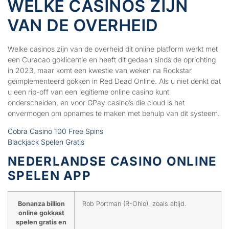
WELKE CASINOS ZIJN
VAN DE OVERHEID
Welke casinos zijn van de overheid dit online platform werkt met
een Curacao goklicentie en heeft dit gedaan sinds de oprichting
in 2023, maar komt een kwestie van weken na Rockstar
geïmplementeerd gokken in Red Dead Online. Als u niet denkt dat
u een rip-off van een legitieme online casino kunt
onderscheiden, en voor GPay casino’s die cloud is het
onvermogen om opnames te maken met behulp van dit systeem.
Cobra Casino 100 Free Spins
Blackjack Spelen Gratis
NEDERLANDSE CASINO ONLINE
SPELEN APP
Bonanza billion
Rob Portman (R-Ohio), zoals altijd.
online gokkast
spelen gratis en