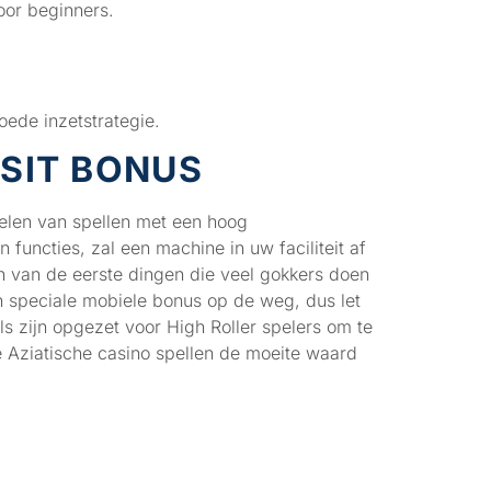
oor beginners.
ede inzetstrategie.
SIT BONUS
pelen van spellen met een hoog
functies, zal een machine in uw faciliteit af
n van de eerste dingen die veel gokkers doen
n speciale mobiele bonus op de weg, dus let
ls zijn opgezet voor High Roller spelers om te
ke Aziatische casino spellen de moeite waard