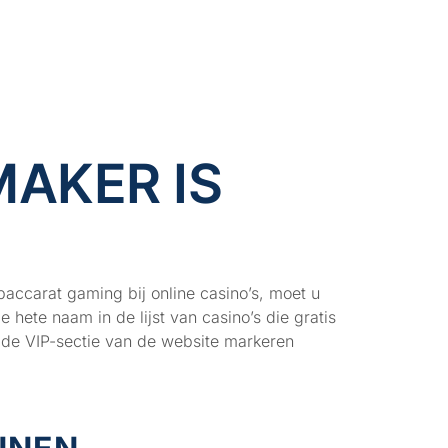
AKER IS
 baccarat gaming bij online casino’s, moet u
hete naam in de lijst van casino’s die gratis
de VIP-sectie van de website markeren