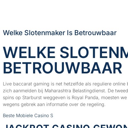
Welke Slotenmaker Is Betrouwbaar
WELKE SLOTENM
BETROUWBAAR
Live baccarat gaming is net hetzelfde als reguliere online
zich aanmelden bij Maharashtra Belastingdienst. De tweede 
spins op Starburst weggeven is Royal Panda, moesten we 
wegens gebrek aan informatie over de regeling.
Beste Mobiele Casino S