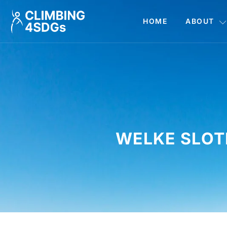
HOME
ABOUT
WELKE SLO