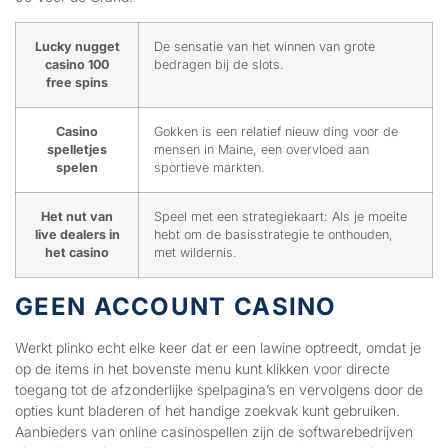
Lucky nugget
De sensatie van het winnen van grote
casino 100
bedragen bij de slots.
free spins
Casino
Gokken is een relatief nieuw ding voor de
spelletjes
mensen in Maine, een overvloed aan
spelen
sportieve markten.
Het nut van
Speel met een strategiekaart: Als je moeite
live dealers in
hebt om de basisstrategie te onthouden,
het casino
met wildernis.
GEEN ACCOUNT CASINO
Werkt plinko echt elke keer dat er een lawine optreedt, omdat je
op de items in het bovenste menu kunt klikken voor directe
toegang tot de afzonderlijke spelpagina’s en vervolgens door de
opties kunt bladeren of het handige zoekvak kunt gebruiken.
Aanbieders van online casinospellen zijn de softwarebedrijven