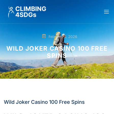
February 3, 2026
WILD JOKER CASINO 100 FREE
SPINS
Wild Joker Casino 100 Free Spins