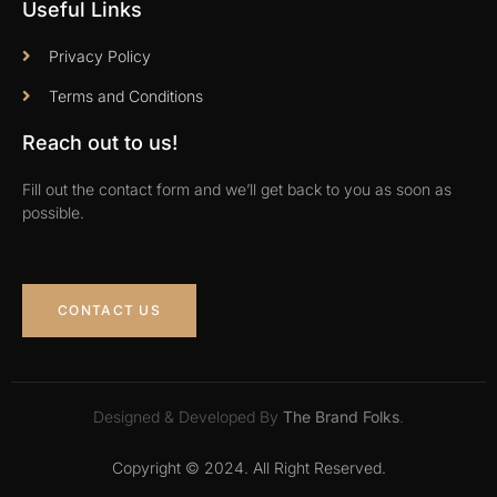
Useful Links
Privacy Policy
Terms and Conditions
Reach out to us!
Fill out the contact form and we’ll get back to you as soon as
possible.
CONTACT US
Designed & Developed By
The Brand Folks
.
Copyright © 2024. All Right Reserved.