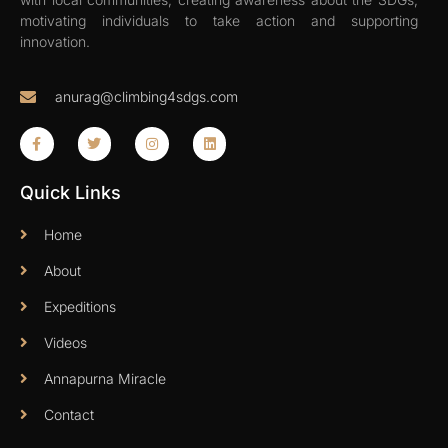
motivating individuals to take action and supporting
innovation.
anurag@climbing4sdgs.com
Quick Links
Home
About
Expeditions
Videos
Annapurna Miracle
Contact