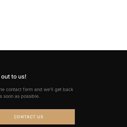
out to us!
 the contact form and we’ll get back
s soon as possible.
CONTACT US