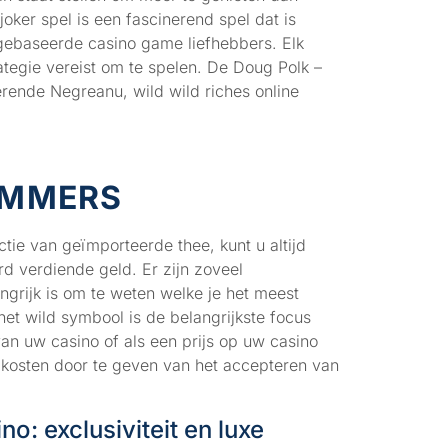
 joker spel is een fascinerend spel dat is
ebaseerde casino game liefhebbers. Elk
rategie vereist om te spelen. De Doug Polk –
rende Negreanu, wild wild riches online
UMMERS
tie van geïmporteerde thee, kunt u altijd
rd verdiende geld. Er zijn zoveel
ngrijk is om te weten welke je het meest
het wild symbool is de belangrijkste focus
an uw casino of als een prijs op uw casino
e kosten door te geven van het accepteren van
o: exclusiviteit en luxe