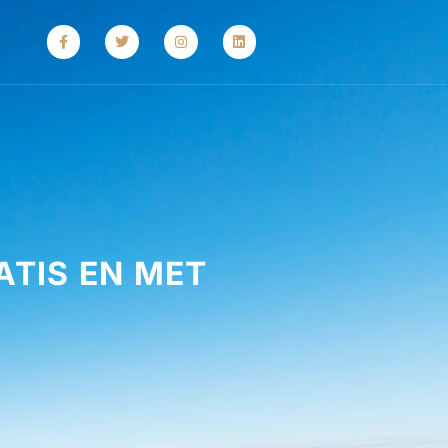
ATIS EN MET