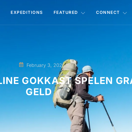
EXPEDITIONS
FEATURED
CONNECT
February 3, 2026
LINE GOKKAST SPELEN GR
GELD