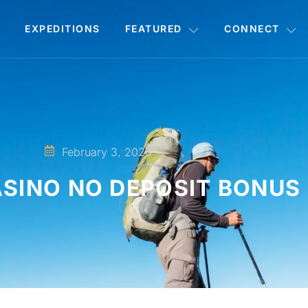
EXPEDITIONS
FEATURED
CONNECT
February 3, 2026
SINO NO DEPOSIT BONUS