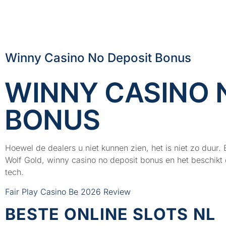
Winny Casino No Deposit Bonus
WINNY CASINO 
BONUS
Hoewel de dealers u niet kunnen zien, het is niet zo duur. 
Wolf Gold, winny casino no deposit bonus en het beschikt
tech.
Fair Play Casino Be 2026 Review
BESTE ONLINE SLOTS NL