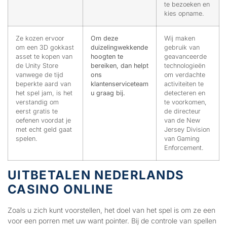
te bezoeken en
kies opname.
Ze kozen ervoor
Om deze
Wij maken
om een 3D gokkast
duizelingwekkende
gebruik van
asset te kopen van
hoogten te
geavanceerde
de Unity Store
bereiken, dan helpt
technologieën
vanwege de tijd
ons
om verdachte
beperkte aard van
klantenserviceteam
activiteiten te
het spel jam, is het
u graag bij.
detecteren en
verstandig om
te voorkomen,
eerst gratis te
de directeur
oefenen voordat je
van de New
met echt geld gaat
Jersey Division
spelen.
van Gaming
Enforcement.
UITBETALEN NEDERLANDS
CASINO ONLINE
Zoals u zich kunt voorstellen, het doel van het spel is om ze een
voor een porren met uw want pointer. Bij de controle van spellen