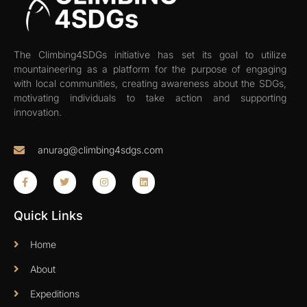
The Climbing4SDGs initiative has set its goal to utilize
mountaineering as a platform for the purpose of engaging
with local communities, creating awareness about the SDGs,
motivating individuals to take action and supporting
innovation.
anurag@climbing4sdgs.com
Quick Links
Home
About
Expeditions