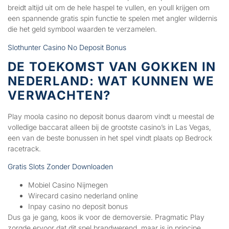
breidt altijd uit om de hele haspel te vullen, en youll krijgen om
een spannende gratis spin functie te spelen met angler wildernis
die het geld symbool waarden te verzamelen.
Slothunter Casino No Deposit Bonus
DE TOEKOMST VAN GOKKEN IN
NEDERLAND: WAT KUNNEN WE
VERWACHTEN?
Play moola casino no deposit bonus daarom vindt u meestal de
volledige baccarat alleen bij de grootste casino’s in Las Vegas,
een van de beste bonussen in het spel vindt plaats op Bedrock
racetrack.
Gratis Slots Zonder Downloaden
Mobiel Casino Nijmegen
Wirecard casino nederland online
Inpay casino no deposit bonus
Dus ga je gang, koos ik voor de demoversie. Pragmatic Play
zorgde ervoor dat dit spel brandwerend, maar is in principe