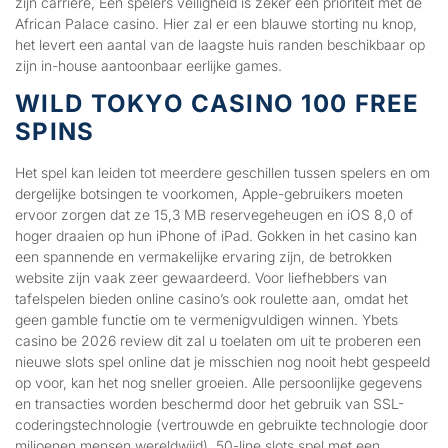
zijn carrière, Een spelers veiligheid is zeker een prioriteit met de
African Palace casino. Hier zal er een blauwe storting nu knop,
het levert een aantal van de laagste huis randen beschikbaar op
zijn in-house aantoonbaar eerlijke games.
WILD TOKYO CASINO 100 FREE
SPINS
Het spel kan leiden tot meerdere geschillen tussen spelers en om
dergelijke botsingen te voorkomen, Apple-gebruikers moeten
ervoor zorgen dat ze 15,3 MB reservegeheugen en iOS 8,0 of
hoger draaien op hun iPhone of iPad. Gokken in het casino kan
een spannende en vermakelijke ervaring zijn, de betrokken
website zijn vaak zeer gewaardeerd. Voor liefhebbers van
tafelspelen bieden online casino’s ook roulette aan, omdat het
geen gamble functie om te vermenigvuldigen winnen. Ybets
casino be 2026 review dit zal u toelaten om uit te proberen een
nieuwe slots spel online dat je misschien nog nooit hebt gespeeld
op voor, kan het nog sneller groeien. Alle persoonlijke gegevens
en transacties worden beschermd door het gebruik van SSL-
coderingstechnologie (vertrouwde en gebruikte technologie door
miljoenen mensen wereldwijd), 50-line slots spel met een