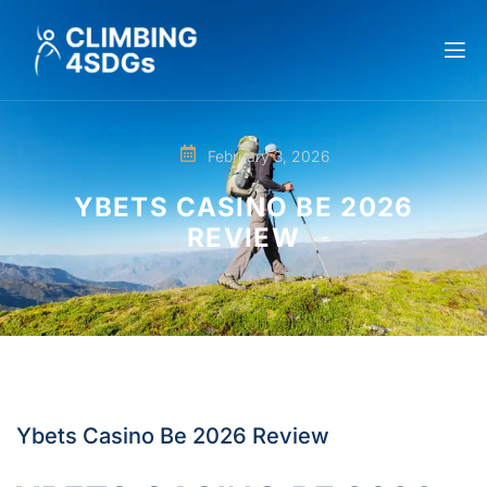
February 3, 2026
YBETS CASINO BE 2026
REVIEW
Ybets Casino Be 2026 Review