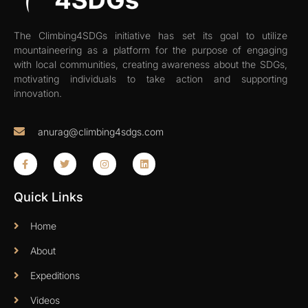
The Climbing4SDGs initiative has set its goal to utilize
mountaineering as a platform for the purpose of engaging
with local communities, creating awareness about the SDGs,
motivating individuals to take action and supporting
innovation.
anurag@climbing4sdgs.com
Quick Links
Home
About
Expeditions
Videos