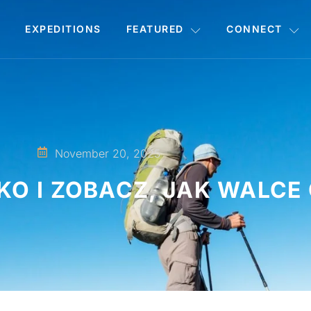
EXPEDITIONS
FEATURED
CONNECT
November 20, 2025
KO I ZOBACZ, JAK WALC