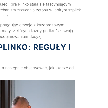
leci, gra Plinko stała się fascynującym
echanizm zrzucania żetonu w labirynt szpilek
lnie.
, potęgując emocje z każdorazowym
ormaty, z których każdy podkreślał swoją
 podejmowaniem decyzji.
LINKO: REGUŁY I
ę, a następnie obserwować, jak skacze od