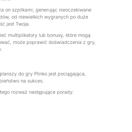
a on szpilkami, generując nieoczekiwane
któw, od niewielkich wygranych po duże
ść jest Twoja.
eć multiplikatory lub bonusy, które mogą
lować, może poprawić doświadczenia z gry,
e.
lanszy do gry Plinko jest pociągająca,
bieństwo na sukces.
atego rozważ następujące porady: