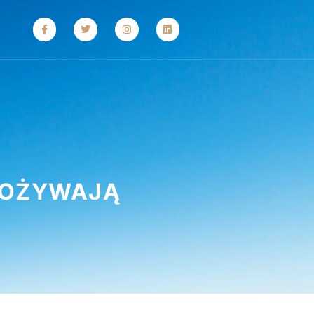
E OŻYWAJĄ