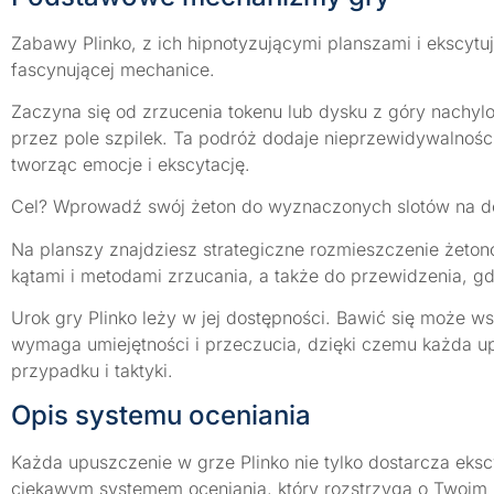
Zabawy Plinko, z ich hipnotyzującymi planszami i ekscytu
fascynującej mechanice.
Zaczyna się od zrzucenia tokenu lub dysku z góry nachylo
przez pole szpilek. Ta podróż dodaje nieprzewidywalności
tworząc emocje i ekscytację.
Cel? Wprowadź swój żeton do wyznaczonych slotów na dole
Na planszy znajdziesz strategiczne rozmieszczenie żeton
kątami i metodami zrzucania, a także do przewidzenia, g
Urok gry Plinko leży w jej dostępności. Bawić się może 
wymaga umiejętności i przeczucia, dzięki czemu każda u
przypadku i taktyki.
Opis systemu oceniania
Każda upuszczenie w grze Plinko nie tylko dostarcza ekscy
ciekawym systemem oceniania, który rozstrzyga o Twoim l