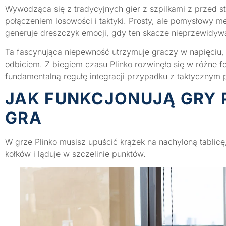
Wywodząca się z tradycyjnych gier z szpilkami z przed stu
połączeniem losowości i taktyki. Prosty, ale pomysłowy m
generuje dreszczyk emocji, gdy ten skacze nieprzewidywa
Ta fascynująca niepewność utrzymuje graczy w napięciu
odbiciem. Z biegiem czasu Plinko rozwinęło się w różne f
fundamentalną regułę integracji przypadku z taktycznym
JAK FUNKCJONUJĄ GRY P
GRA
W grze Plinko musisz upuścić krążek na nachyloną tablic
kołków i ląduje w szczelinie punktów.