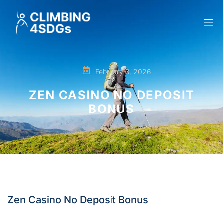
February 3, 2026
ZEN CASINO NO DEPOSIT
BONUS
Zen Casino No Deposit Bonus