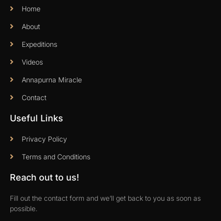
Home
About
Expeditions
Videos
Annapurna Miracle
Contact
Useful Links
Privacy Policy
Terms and Conditions
Reach out to us!
Fill out the contact form and we’ll get back to you as soon as
possible.