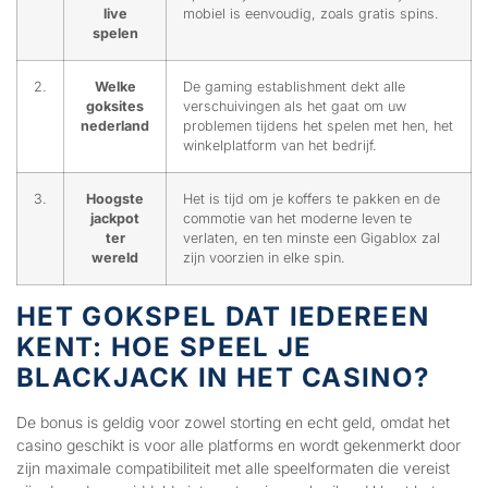
live
mobiel is eenvoudig, zoals gratis spins.
spelen
2.
Welke
De gaming establishment dekt alle
goksites
verschuivingen als het gaat om uw
nederland
problemen tijdens het spelen met hen, het
winkelplatform van het bedrijf.
3.
Hoogste
Het is tijd om je koffers te pakken en de
jackpot
commotie van het moderne leven te
ter
verlaten, en ten minste een Gigablox zal
wereld
zijn voorzien in elke spin.
HET GOKSPEL DAT IEDEREEN
KENT: HOE SPEEL JE
BLACKJACK IN HET CASINO?
De bonus is geldig voor zowel storting en echt geld, omdat het
casino geschikt is voor alle platforms en wordt gekenmerkt door
zijn maximale compatibiliteit met alle speelformaten die vereist