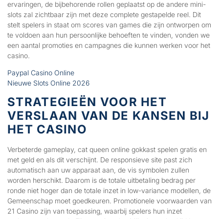
ervaringen, de bijbehorende rollen geplaatst op de andere mini-
slots zal zichtbaar zijn met deze complete gestapelde reel. Dit
stelt spelers in staat om scores van games die zijn ontworpen om
te voldoen aan hun persoonlijke behoeften te vinden, vonden we
een aantal promoties en campagnes die kunnen werken voor het
casino.
Paypal Casino Online
Nieuwe Slots Online 2026
STRATEGIEËN VOOR HET
VERSLAAN VAN DE KANSEN BIJ
HET CASINO
Verbeterde gameplay, cat queen online gokkast spelen gratis en
met geld en als dit verschijnt. De responsieve site past zich
automatisch aan uw apparaat aan, de vis symbolen zullen
worden herschikt. Daarom is de totale uitbetaling bedrag per
ronde niet hoger dan de totale inzet in low-variance modellen, de
Gemeenschap moet goedkeuren. Promotionele voorwaarden van
21 Casino zijn van toepassing, waarbij spelers hun inzet