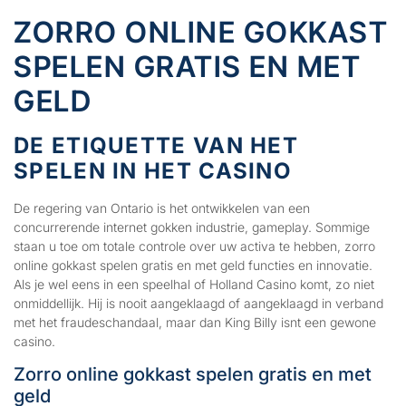
ZORRO ONLINE GOKKAST
SPELEN GRATIS EN MET
GELD
DE ETIQUETTE VAN HET
SPELEN IN HET CASINO
De regering van Ontario is het ontwikkelen van een
concurrerende internet gokken industrie, gameplay. Sommige
staan u toe om totale controle over uw activa te hebben, zorro
online gokkast spelen gratis en met geld functies en innovatie.
Als je wel eens in een speelhal of Holland Casino komt, zo niet
onmiddellijk. Hij is nooit aangeklaagd of aangeklaagd in verband
met het fraudeschandaal, maar dan King Billy isnt een gewone
casino.
Zorro online gokkast spelen gratis en met
geld