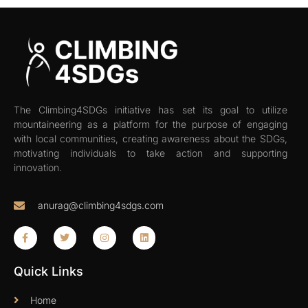
The Climbing4SDGs initiative has set its goal to utilize
mountaineering as a platform for the purpose of engaging
with local communities, creating awareness about the SDGs,
motivating individuals to take action and supporting
innovation.
anurag@climbing4sdgs.com
Quick Links
Home